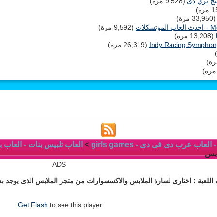
نج ثري دى
(9,528 مرة)
33,95 مرة)
(9,592 مرة)
(13,208 مرة)
(26,319 مرة)
لعاب عرب دى فى دى - girls games
>
العاب تلبيس بنات - العاب بنات
ابس
ADS
للعبة : اختارى لسارة الملابس والاكسسوارات من متجر الملابس الذى يوجد به ال
Get Flash
to see this player.