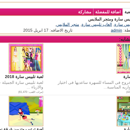
عبة
اضافة للمفضلة
مشاركة
بيس سارة ومتجر الملابس
بيس سارة
,
العاب تلبيس سارة
,
متجر الملابس
,
طة:
admin
تاريخ الاضافه: 17 ابريل 2015
شابه:
ارة
لعبة تلبيس سارة 2018
خروج فى المساء للسهرة ساعديها فى اختيار
لعبة تلبيس سارة الجميلة -
ريه المناسبة...
والازياء ...
(مرات اللعب: 61,470)
ارة
لعبة ترتيب وتزيين غرفة ن