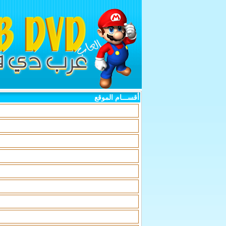
أقســـام الموقع