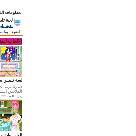
معلومات الل
لعبة تل
لعبة تل
اضيف بواس
الالعاب المت
لعبة تلبيس س
سارة تريد ال
الملابس السوا
(مرات اللعب: 42,325)
العاب طبخ س