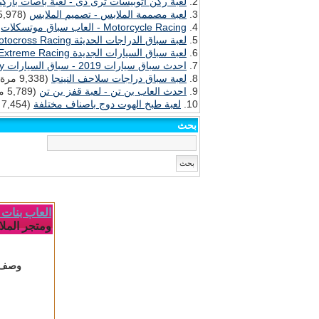
لعبة ركن اتوبيسات ثرى دى - لعبة باصات باركي
لعبة مصممة الملابس - تصميم الملابس
(15,978 مرة)
Motorcycle Racing - العاب سباق موتسكلات
(0
لعبة سباق الدراجات الحديثة Motocross Racing - احدث العاب الموتسكلات
لعبة سباق السيارات الجديدة Extreme Racing
احدث سباق سيارات 2019 - سباق السيارات Indy Racing Symphony
لعبة سباق دراجات سلاحف النينجا
(9,338 مرة)
احدث العاب بن تن - لعبة قفز بن تن
(5,789 مرة)
لعبة طبخ الهوت دوج باصناف مختلفة
(7,454 مرة)
بحث
العاب بنات - ا
ومتجر المل
وصف ا