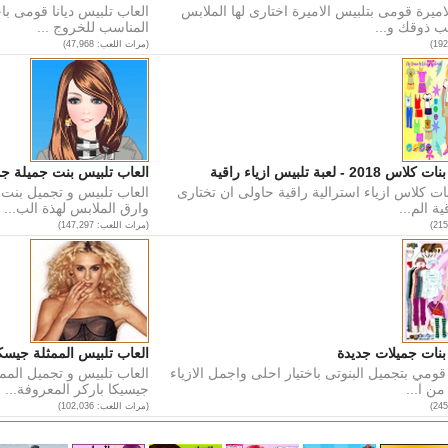
اميرة قومى بتلبيس الاميرة اختارى لها الملابس
العاب تلبيس ديانا قومى باخ
ب ذوقك و...
المناسب للخروج ...
(مرات اللعب: 47,968)
- لعبة تلبيس ازياء راقية
العاب تلبيس بنت جميلة جد
ات كلاس ازياء استرالية راقية حاولى ان تختارى
العاب تلبيس و تجميل بنت 
ة الم...
وارق الملابس لهذة الب...
(مرات اللعب: 147,297)
بنات جميلات جديدة
العاب تلبيس الممثلة جيسك
ومي بتجميل البنوتى باختيار احلى واجمل الازياء
العاب تلبيس و تجميل الممث
من ا...
جيسيكا باركر المعروفة...
(مرات اللعب: 102,036)