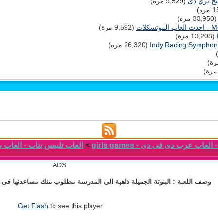
نج ثري دى
(9,529 مرة)
33,95 مرة)
(9,592 مرة)
(13,208 مرة)
(26,320 مرة)
لعاب عرب دى فى دى - girls games
>
العاب تلبيس بنات - العاب بنات
ADS
وصف اللعبة : البنوتة الجميلة ذاهبة الى المدرسة مطلوب منك مساعدتها فى 
Get Flash
to see this player.