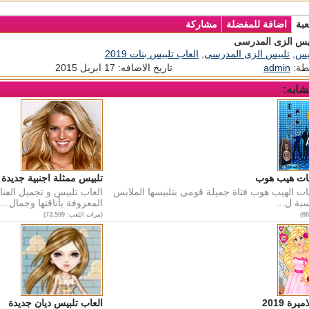
عبة
اضافة للمفضلة
مشاركة
بيس الزى المدرسى
بيس
,
تلبيس الزى المدرسى
,
العاب تلبيس بنات 2019
طة:
admin
تاريخ الاضافه: 17 ابريل 2015
شابه:
نات هيب هوب
تلبيس ممثلة اجنبية جديدة
نات الهيب هوب فتاة جميلة قومى بتلبيسها الملابس
العاب تلبيس و تجميل الفن
سبة ل...
المعروفة بأناقتها وجمال...
(مرات اللعب: 73,599)
رة 2019
العاب تلبيس ديان جديدة