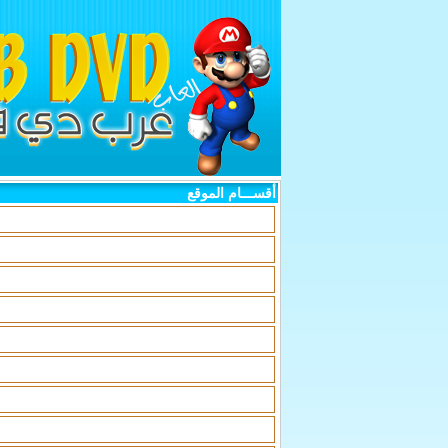
أقســـام الموقع