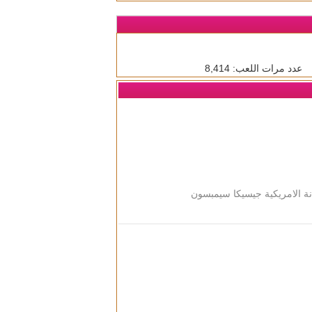
عدد مرات اللعب: 8,414
انة الامريكية جيسيكا سيمبسون