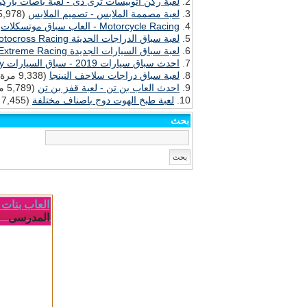
لعبة ركن اتوبيسات ثرى دى - لعبة باصات باركي
لعبة مصممة الملابس - تصميم الملابس
(15,978 مرة)
Motorcycle Racing - العاب سباق موتسكلات
(0
لعبة سباق الدراجات الحديثة Motocross Racing - احدث العاب الموتسكلات
لعبة سباق السيارات الجديدة Extreme Racing
احدث سباق سيارات 2019 - سباق السيارات Indy Racing Symphony
لعبة سباق دراجات سلاحف النينجا
(9,338 مرة)
احدث العاب بن تن - لعبة قفز بن تن
(5,789 مرة)
لعبة طبخ الهوت دوج باصناف مختلفة
(7,455 مرة)
بحث
العاب بنات - ا
المدرسى