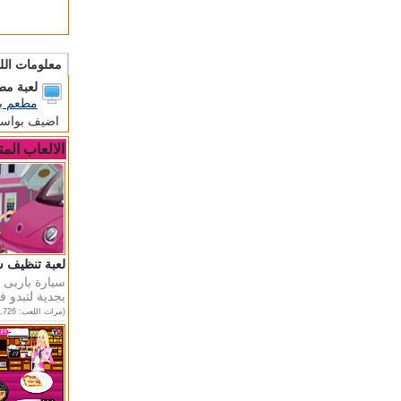
معلومات الل
لعبة مط
مطعم ب
اضيف بواس
الالعاب المت
لعبة تنظيف س
سيارة باربى 
بجدية لتبدو 
(مرات اللعب: 65,726)