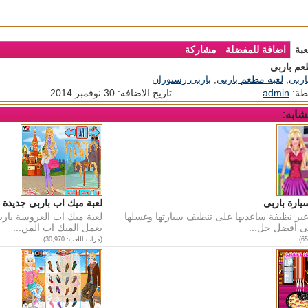
عبة
اضافة للمفضلة
مشاركة
عم باربى
اربى
,
لعبة مطعم باربى
,
باربى رستوران
طة:
admin
تاريخ الاضافه: 30 نوفمبر 2014
شابه:
يارة باربى
لعبة ميك اب باربى جديدة
غير نظيفة ساعديها على تنظيف سيارتها وغسلها
لعبة ميك اب العروسة بارب
فى افضل حل...
بعمل الميك اب المن...
(مرات اللعب: 30,970)