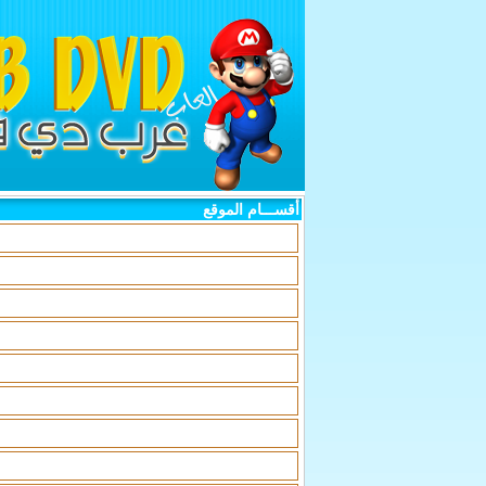
أقســـام الموقع