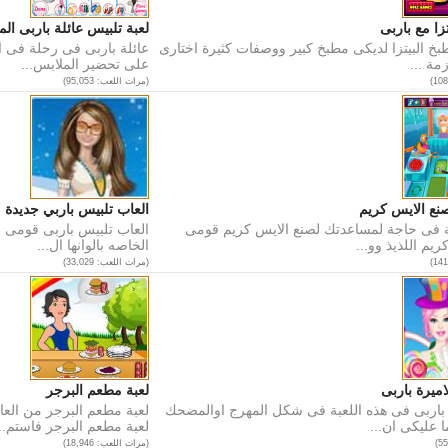
تزا مع باربى
لعبة تلبيس عائلة باربى ال
طبخ البيتزا لديكى مطبخ كبير ووصفات كثيرة اختارى
عائلة باربى فى رحلة فى ال
مة ...
على تحضير الملابس...
(مرات اللعب: 95,053)
صنع الايس كريم
العاب تلبيس باربي جديدة
ة فى حاجة لمساعدتك لصنع الايس كريم قومى
العاب تلبيس باربى قومى بت
يم اللذيذ وو...
الخاصه بالوانها ال...
(مرات اللعب: 33,029)
اميرة باربى
لعبة مطعم البرجر
 باربى فى هذه اللعبة فى شكل المهرج اوالمضحك
لعبة مطعم البرجر من الع
 عليكى ان...
لعبة مطعم البرجر فاستم...
(مرات اللعب: 18,946)