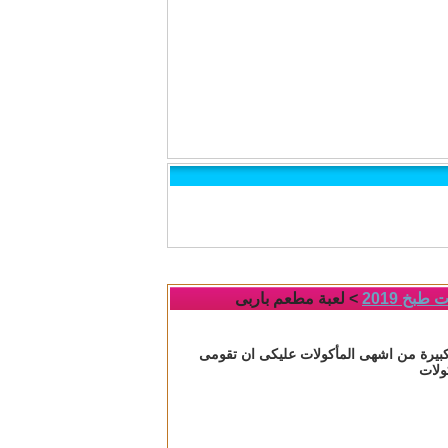
طبخ 2019
> لعبة مطعم باربى
 كبيرة من اشهى المأكولات عليكى ان تقومى
ولات