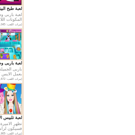
لعبة طبخ البي
لعبة باربى و
المكونات اللاز
(مرات اللعب: 108,045)
لعبة باربى و
باربى الجميل
بعمل الايس كر
(مرات اللعب: 141,672)
لعبة تلبيس ال
تظهر الاميرة
فسيكون لزاما
(مرات اللعب: 55,905)