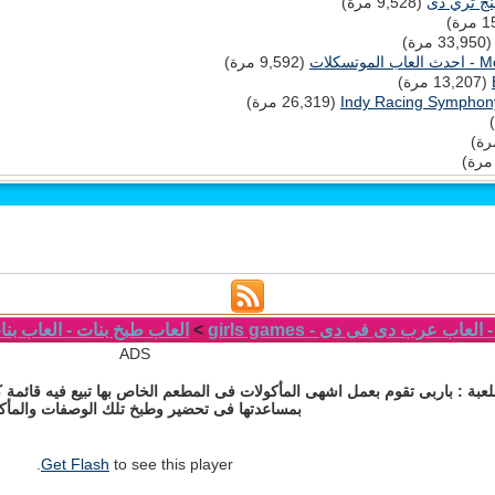
نج ثري دى
(9,528 مرة)
33,95 مرة)
(9,592 مرة)
(13,207 مرة)
(26,319 مرة)
لعاب عرب دى فى دى - girls games
>
العاب طبخ بنات - العاب بنات 
ADS
بة : باربى تقوم بعمل اشهى المأكولات فى المطعم الخاص بها تبيع فيه قائمة
بمساعدتها فى تحضير وطبخ تلك الوصفات والمأك
Get Flash
to see this player.