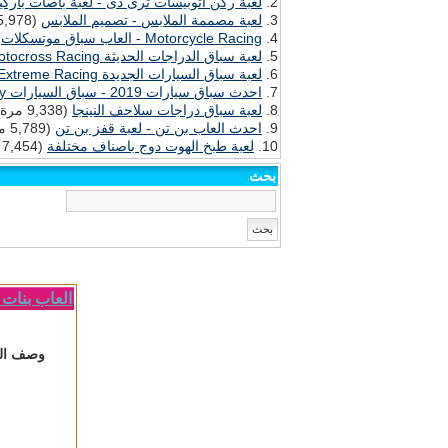
لعبة ركن اتوبيسات ثرى دى - لعبة باصات باركي
لعبة مصممة الملابس - تصميم الملابس
(15,978 مرة)
Motorcycle Racing - العاب سباق موتسكلات
(0
لعبة سباق الدراجات الحديثة Motocross Racing - احدث العاب الموتسكلات
لعبة سباق السيارات الجديدة Extreme Racing
احدث سباق سيارات 2019 - سباق السيارات Indy Racing Symphony
لعبة سباق دراجات سلاحف النينجا
(9,338 مرة)
احدث العاب بن تن - لعبة قفز بن تن
(5,789 مرة)
لعبة طبخ الهوت دوج باصناف مختلفة
(7,454 مرة)
بحث
العاب بنات - ا
وصف اللع